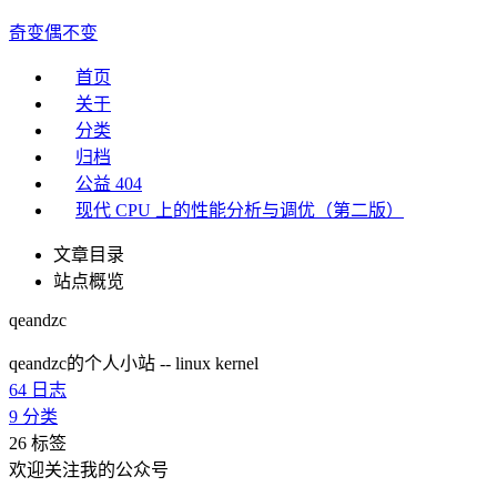
奇变偶不变
首页
关于
分类
归档
公益 404
现代 CPU 上的性能分析与调优（第二版）
文章目录
站点概览
qeandzc
qeandzc的个人小站 -- linux kernel
64
日志
9
分类
26
标签
欢迎关注我的公众号