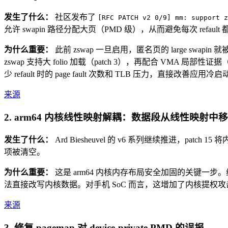
发生了什么：
社区发布了
[RFC PATCH v2 0/9] mm: support z
允许 swapin 路径分配大页（PMD 级），从而避免每次 refault 
为什么重要：
此前 zswap 一旦启用，匿名页的 large swapin 
zswap 支持大 folio 加载（patch 3），再配合 VMA 局部
少 refault 时的 page fault 次数和 TLB 压力，直接改善应
来源
2. arm64 内核线性映射解耦：数据段从线性映射中
发生了什么：
Ard Biesheuvel 的 v6 系列继续推进，
项被清空。
为什么重要：
这是 arm64 内核内存布局安全加固的关键一步
法直接改写内核数据。对手机 SoC 而言，这增加了内核提权
来源
3. 修复 pagemap 对 device-private PMD 的误报