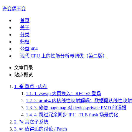
奇变偶不变
首页
关于
分类
归档
公益 404
现代 CPU 上的性能分析与调优（第二版）
文章目录
站点概览
1.
🧠 重点 · 内存
1.1.
1. zswap 大页换入：RFC v2 登场
1.2.
2. arm64 内核线性映射解耦：数据段从线性映
1.3.
3. 修复 pagemap 对 device-private PMD 的误报
1.4.
4. 跳过冗余同步 IPI：TLB flush 场景优化
2.
🔧 其它子系统
3.
👀 值得追的讨论 / Patch