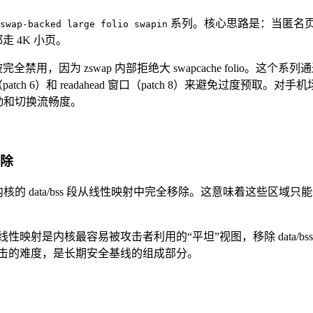
系列。核心思路是：当匿名页的 
swap-backed large folio swapin
都走 4K 小页。
就被完全禁用，因为 zswap 内部拒绝大 swapcache folio。这个系列通
性证据（patch 6）和 readahead 窗口（patch 8）来避免过
用冷启动和切换流畅度。
移除
patch 15 将内核的 data/bss 段从线性映射中完全移除。这意
。线性映射是内核最容易被攻击者利用的“平坦”视图，移除 data
攻击的难度，是长期安全基线的组成部分。