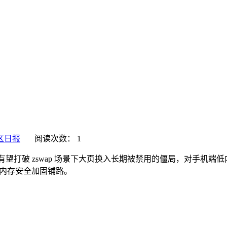
区日报
阅读次数：
1
有望打破 zswap 场景下大页换入长期被禁用的僵局，对手机端低内存场景的 
 和内存安全加固铺路。