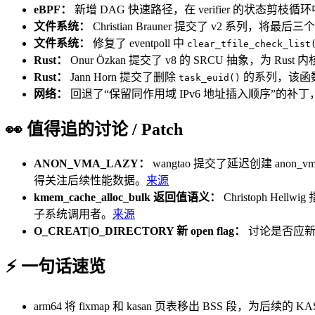
eBPF：
新增 DAG 快速路径，在 verifier 的状态
文件系统：
Christian Brauner 提交了 v2 系列，将最后
文件系统：
修复了 eventpoll 中
clear_tfile_check_list
Rust：
Onur Özkan 提交了 v8 的 SRCU 抽象，为 Rust
Rust：
Jann Horn 提交了删除
的系列，该函数
task_euid()
网络：
回退了“保留同作用域 IPv6 地址插入顺序”的补丁，因为
👀 值得追的讨论 / Patch
ANON_VMA_LAZY：
wangtao 提交了延迟创建 anon_v
得关注后续性能数据。
来源
kmem_cache_alloc_bulk 返回值语义：
Christoph H
子系统调用者。
来源
O_CREAT|O_DIRECTORY 新 open flag：
讨论是否应新增
⚡ 一句话速览
arm64 将 fixmap 和 kasan 页表移出 BSS 段，为后