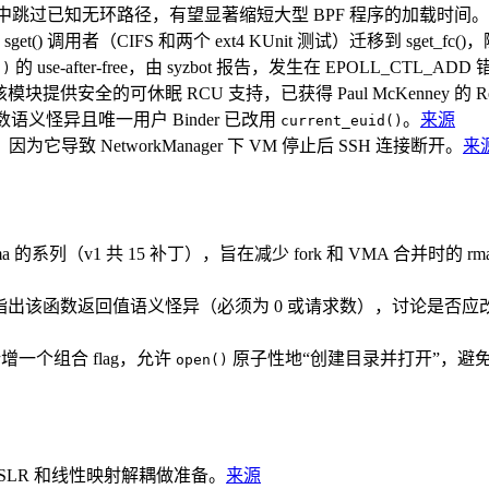
剪枝循环中跳过已知无环路径，有望显著缩短大型 BPF 程序的加载时间。
三个 sget() 调用者（CIFS 和两个 ext4 KUnit 测试）迁移到 sget
的 use-after-free，由 syzbot 报告，发生在 EPOLL_CTL_AD
()
 内核模块提供安全的可休眠 RCU 支持，已获得 Paul McKenney 的 Rev
语义怪异且唯一用户 Binder 已改用
。
来源
current_euid()
它导致 NetworkManager 下 VM 停止后 SSH 连接断开。
来
ma 的系列（v1 共 15 补丁），旨在减少 fork 和 VMA 合并时的 rma
ellwig 指出该函数返回值语义怪异（必须为 0 或请求数），讨论是否应改
一个组合 flag，允许
原子性地“创建目录并打开”，避免 mkd
open()
续的 KASLR 和线性映射解耦做准备。
来源