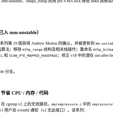
-unstable、smaps_rollup 改用 per-VMA lock 降低 lmkd 高频读取
入 mm-unstable）
THP 系列第 19 版获得 Andrew Morton 的确认，并被更新到
mm-unsta
 DFS 栈算法；移除
结构及相关栈操作；重命名
mthp_range
mthp_bitm
和
；修正 v18 中的潜在 use-af
IL
SCAN_PTE_MAPPED_HUGEPAGE
able 分支。
销，节省 CPU / 内存 / 代码
re 在 cgroup v2 上的无效路径。
中的
mm/vmpressure.c
vmpressure
p v1 用户态 eventfd 通知（v2 无此接口）。该系列：