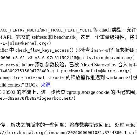
/
等 attach 类型，允
RACE_FENTRY_MULTI
BPF_TRACE_FEXIT_MULTI
bbpf API、完整的 selftests 和 benchmark。这是一个重量级特性，
-1-jolsa@kernel.org/)
fier 中
只检查
而未折叠
check_flow_keys_access()
insn->off
0606-c3-01-v3-v3-0-97c51f592f15@mails.tsinghua.edu.cn/)
helper 添加参数校验，已被 Alexei Starovoitov 合入 bpf-
et_retval
14630927515894773480.git-patchwork-notify@kernel.org/)
的释放操作推迟到 workqueue 
b_map_free_internal_structs
valid context” BUG。
来源
5-38502 的基础上，进一步检查 cgroup storage cookie 的匹配范围，
e5-d62aa70fb362@iogearbox.net/)
tch 集的修复，解决之前版本的一些问题：将参数类型改回 int、处理 write afte
//lore.kernel.org/linux-mm/20260606061031.3744880-1-saf