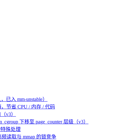
，已入 mm-unstable）
e 开销，节省 CPU / 内存 / 代码
滤接口（v3）
em_cgroup 下移至 page_counter 层级（v3）
a 中的特殊处理
lmkd 高频读取与 mmap 的锁竞争