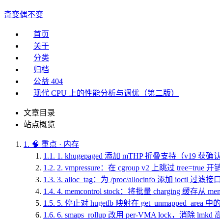
奇变偶不变
首页
关于
分类
归档
公益 404
现代 CPU 上的性能分析与调优（第二版）
文章目录
站点概览
1.
🧠 重点 · 内存
1.1.
1. khugepaged 添加 mTHP 折叠支持（v19 获确认
1.2.
2. vmpressure：在 cgroup v2 上跳过 tree=tru
1.3.
3. alloc_tag：为 /proc/allocinfo 添加 ioctl 过
1.4.
4. memcontrol stock：将批量 charging 缓存从 m
1.5.
5. 停止对 hugetlb 映射在 get_unmapped_are
1.6.
6. smaps_rollup 改用 per-VMA lock，消除 