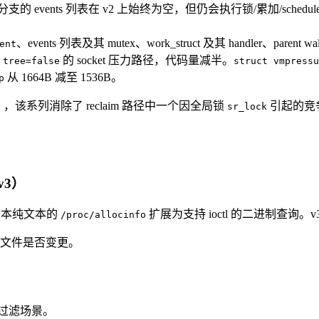
 events 列表在 v2 上始终为空，但仍会执行锁/累加/schedule_work
、events 列表及其 mutex、work_struct 及其 handler、p
ent
及
的 socket 压力路径，代码量减半。
tree=false
struct vmpressu
从 1664B 减至 1536B。
p
境），该系列消除了 reclaim 路径中一个因全局锁
引起的竞
sr_lock
（v3）
合作，将原本纯文本的
扩展为支持 ioctl 的二进制查询。v3
/proc/allocinfo
文件是否变更。
。
。
o 几种过滤场景。