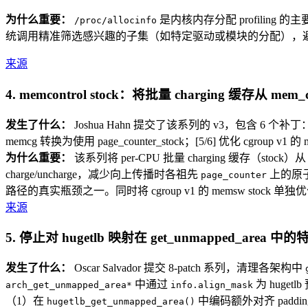
为什么重要：
是内核内存分配 profili
/proc/allocinfo
统调用精准筛选感兴趣的子集（如特定驱动或模块的分配），避免浪费 C
来源
4. memcontrol stock：将批量 charging 缓存从 mem
发生了什么：
Joshua Hahn 提交了该系列的 v3，包含 6 个补丁：[1/6] 引入 p
memcg 转换为使用 page_counter_stock；[5/6] 优化 cgroup v1 
为什么重要：
该系列将 per-CPU 批量 charging 缓存（stock）
charge/uncharge，减少向上传播时各祖先
上的原子操
page_counter
路径的真实瓶颈之一。同时将 cgroup v1 的 memsw stock
来源
5. 停止对 hugetlb 映射在 get_unmapped_area 
发生了什么：
Oscar Salvador 提交 8-patch 系列，清理各架构中
中通过
为 huge
arch_get_unmapped_area*
info.align_mask
（1）在
中编码额外对齐 paddin
hugetlb_get_unmapped_area()