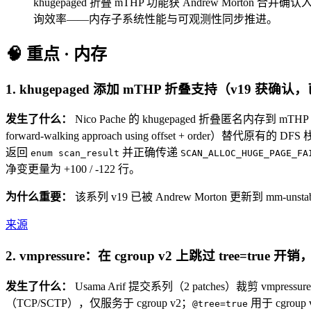
khugepaged 折叠 mTHP 功能获 Andrew Morton 合并确认入 mm
询效率——内存子系统性能与可观测性同步推进。
🧠 重点 · 内存
1. khugepaged 添加 mTHP 折叠支持（v19 获确认，已
发生了什么：
Nico Pache 的 khugepaged 折叠匿名内存到 m
forward-walking approach using offset + order）替代原有的
返回
并正确传递
enum scan_result
SCAN_ALLOC_HUGE_PAGE_FA
净变更量为 +100 / -122 行。
为什么重要：
该系列 v19 已被 Andrew Morton 更新到 mm-unst
来源
2. vmpressure：在 cgroup v2 上跳过 tree=true 开
发生了什么：
Usama Arif 提交系列（2 patches）裁剪 vmpressu
（TCP/SCTP），仅服务于 cgroup v2；
用于 cgrou
@tree=true