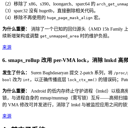
（2）移除了 x86、s390、loongarch、sparc64 的
arch_get_unma
（3）sparc32 没有 hugetlb，直接删除相关代码。
（4）移除不再使用的
宏。
huge_page_mask_align
为什么重要：
消除了一个已知的回归源头（AMD 15h Family 
续新增架构或调整
时的维护负担。
get_unmapped_area
来源
6. smaps_rollup 改用 per-VMA lock，消除 lm
发生了什么：
Suren Baghdasaryan 提交 2-patch 系列，将
/proc/
改为
，以正确传播底层
的错误码；Patc
bool
int
lock_ctx_mm()
为什么重要：
Android 的低内存终止守护进程（lmkd）以
锁，与进程自身的 mmap/munmap（需写锁）互斥——高频扫描时，l
的 VMA 修改可并发进行，消除了 lmkd 与被监控应用之间的锁
来源