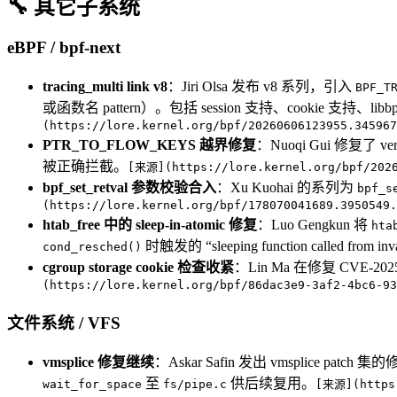
🔧 其它子系统
eBPF / bpf-next
tracing_multi link v8
：Jiri Olsa 发布 v8 系列，引入
BPF_T
或函数名 pattern）。包括 session 支持、cookie 支持、li
(https://lore.kernel.org/bpf/20260606123955.345967
PTR_TO_FLOW_KEYS 越界修复
：Nuoqi Gui 修复了 veri
被正确拦截。
[来源](https://lore.kernel.org/bpf/2026
bpf_set_retval 参数校验合入
：Xu Kuohai 的系列为
bpf_s
(https://lore.kernel.org/bpf/178070041689.3950549.
htab_free 中的 sleep-in-atomic 修复
：Luo Gengkun 将
hta
时触发的 “sleeping function called from in
cond_resched()
cgroup storage cookie 检查收紧
：Lin Ma 在修复 CVE-202
(https://lore.kernel.org/bpf/86dac3e9-3af2-4bc6-93
文件系统 / VFS
vmsplice 修复继续
：Askar Safin 发出 vmsplice pa
至
供后续复用。
wait_for_space
fs/pipe.c
[来源](https: