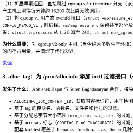
（1）扩展早期返回，直接跳过
cgroup v2 + tree=true
分支（该分支的
产主机上测得每分钟约 16,200 次此类无效调用。
（2）将 cgroup v1 用户态 eventfd 接口（
struct vmpressure_ev
时编译。
保留共享部分
CONFIG_MEMCG_V1=y
mm/vmpressure.c
省：
从 112B 减至 24B，
struct vmpressure
struct mem_cgrou
为什么重要：
对 cgroup v2-only 主机（当今绝大多数生产环
的内存占用量，并清理了代码边界。
来源
3. alloc_tag：为 /proc/allocinfo 添加 ioctl 过滤接口
发生了什么：
Abhishek Bapat 与 Suren Baghdasaryan 
：获取内容标识符，用于检测
ALLOCINFO_IOC_CONTENT_ID
基于 tag 的模块名、函数名、文件名和行号的过滤。
基于分配总字节大小范围
的过滤
[min_size, max_size]
基于 accuracy 标志（
）的过滤
CODETAG_FLAG_INACCURATE
配套 kselftest 覆盖了 filename、function、size、linen