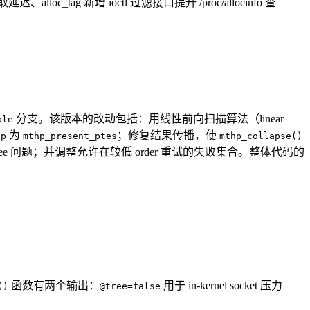
延迟、alloc_tag 新增 ioctl 过滤接口提升 /proc/allocinfo 查
分支。该版本的改动包括：用线性前向扫描算法（linear
ble
为
；修复结果传播，使
ap
mthp_present_ptes
mthp_collapse()
ter-free 问题；并调整允许在较低 order 重试的失败集合。整体代码的
函数有两个输出：
用于 in-kernel socket 压力
()
@tree=false