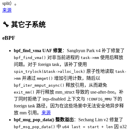
split）。
来源
🔧 其它子系统
eBPF
bpf_find_vma UAF 修复
：Sanghyun Park v4 补丁修复了
对非当前进程的
使用后释放
bpf_find_vma()
task->mm
问题。对于 foreign task，该补丁使用
原子性地读取
spin_trylock(&task->alloc_lock)
task-
并通过
增加引用计数，随后以
>mm
mmget()
释放引用，从而避免
bpf_iter_mmput_async()
并行释放 mm_struct 导致的 use-after-free。补
exit_mm()
丁同时拒绝了 irqs-disabled 上下文与
下的
!CONFIG_MMU
foreign task 路径，因为在这些场景中无法安全地异步释
放 mm 引用。
来源
bpf_msg_pop_data() 整数溢出
：Sechang Lim v2 修复了
中
因 u32
bpf_msg_pop_data()
u64 last = start + len