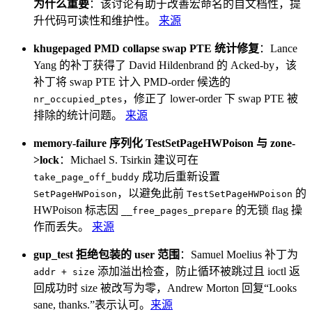
为什么重要
：该讨论有助于改善宏命名的自文档性，提
升代码可读性和维护性。
来源
khugepaged PMD collapse swap PTE 统计修复
：Lance
Yang 的补丁获得了 David Hildenbrand 的 Acked-by，该
补丁将 swap PTE 计入 PMD-order 候选的
，修正了 lower-order 下 swap PTE 被
nr_occupied_ptes
排除的统计问题。
来源
memory-failure 序列化 TestSetPageHWPoison 与 zone-
>lock
：Michael S. Tsirkin 建议可在
成功后重新设置
take_page_off_buddy
，以避免此前
的
SetPageHWPoison
TestSetPageHWPoison
HWPoison 标志因
的无锁 flag 操
__free_pages_prepare
作而丢失。
来源
gup_test 拒绝包装的 user 范围
：Samuel Moelius 补丁为
添加溢出检查，防止循环被跳过且 ioctl 返
addr + size
回成功时 size 被改写为零，Andrew Morton 回复“Looks
sane, thanks.”表示认可。
来源