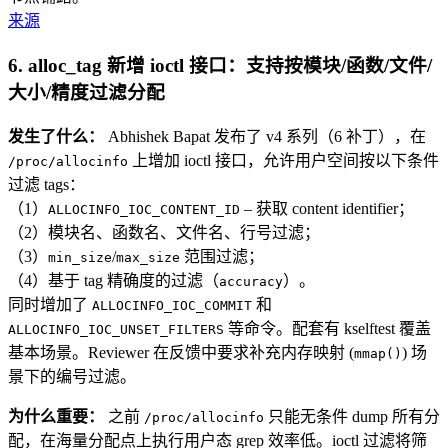
来源
6. alloc_tag 新增 ioctl 接口：支持按模块/函数/文件/
大小/精度过滤分配
发生了什么：
Abhishek Bapat 发布了 v4 系列（6 补丁），在
上增加 ioctl 接口，允许用户空间按以下条件
/proc/allocinfo
过滤 tags：
（1）
– 获取 content identifier；
ALLOCINFO_IOC_CONTENT_ID
（2）模块名、函数名、文件名、行号过滤；
（3）
/
范围过滤；
min_size
max_size
（4）基于 tag 精确度的过滤（
）。
accuracy
同时增加了
和
ALLOCINFO_IOC_COMMIT
等命令。配套有 kselftest 覆盖
ALLOCINFO_IOC_UNSET_FILTERS
基本场景。Reviewer 在反馈中要求补充内存映射 (
) 场
mmap()
景下的编号过滤。
为什么重要：
之前
只能无条件 dump 所有分
/proc/allocinfo
配，在海量分配点上执行用户态 grep 效率低。ioctl 过滤将筛