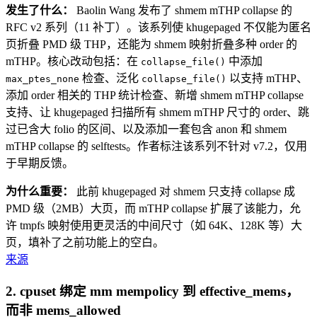
发生了什么：
Baolin Wang 发布了 shmem mTHP collapse 的
RFC v2 系列（11 补丁）。该系列使 khugepaged 不仅能为匿名
页折叠 PMD 级 THP，还能为 shmem 映射折叠多种 order 的
mTHP。核心改动包括：在
中添加
collapse_file()
检查、泛化
以支持 mTHP、
max_ptes_none
collapse_file()
添加 order 相关的 THP 统计检查、新增 shmem mTHP collapse
支持、让 khugepaged 扫描所有 shmem mTHP 尺寸的 order、跳
过已含大 folio 的区间、以及添加一套包含 anon 和 shmem
mTHP collapse 的 selftests。作者标注该系列不针对 v7.2，仅用
于早期反馈。
为什么重要：
此前 khugepaged 对 shmem 只支持 collapse 成
PMD 级（2MB）大页，而 mTHP collapse 扩展了该能力，允
许 tmpfs 映射使用更灵活的中间尺寸（如 64K、128K 等）大
页，填补了之前功能上的空白。
来源
2. cpuset 绑定 mm mempolicy 到 effective_mems，
而非 mems_allowed