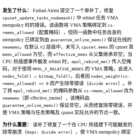
发生了什么：
Farhad Alemi 提交了一个单补丁，修复
中 rebind 任务 VMA
cpuset_update_tasks_nodemask()
mempolicy 时的错误。该函数将 VMA 策略绑定到
cs-
（配置掩码），但同一函数中任务自身的
>mems_allowed
mempolicy 已绑定到由
保证在线的
guarantee_online_mems()
。在默认 v2 层级中，未写入
的 cpuset 其
newmems
cpuset.mems
为空，而
从父集继承非空；当
mems_allowed
effective_mems
CPU 热插拔事件触发 rebind 时，
传入空掩
mpol_rebind_mm()
码，对于使用
的 VMA 策略，会进入
MPOL_F_RELATIVE_NODES
→
，后者因
nodes_fold()
bitmap_fold()
nodes_weight(cs-
而产生除零错误（
）。补
>mems_allowed) == 0
divide error
丁将
的掩码参数从
改为
mpol_rebind_mm()
cs->mems_allowed
（即 effective_mems），该掩码由
newmems
保证非空，从而修复除零错误，并
guarantee_online_mems()
使 VMA 策略与任务策略及 cpuset 实际允许的节点一致。
为什么重要：
该补丁修复了一个在 CPU 热插拔下可能触发的
除零崩溃（
），使 VMA mempolicy 绑定
Oops: divide error