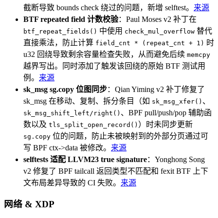
截断导致 bounds check 绕过的问题，新增 selftest。
来源
BTF repeated field 计数校验
：Paul Moses v2 补丁在
中使用
替代
btf_repeat_fields()
check_mul_overflow
直接乘法，防止计算
时
field_cnt * (repeat_cnt + 1)
u32 回绕导致剩余容量检查失败，从而避免后续
memcpy
越界写出。同时添加了触发该回绕的原始 BTF 测试用
例。
来源
sk_msg sg.copy 位图同步
：Qian Yiming v2 补丁修复了
sk_msg 在移动、复制、拆分条目（如
、
sk_msg_xfer()
、BPF pull/push/pop 辅助函
sk_msg_shift_left/right()
数以及
）时未同步更新
tls_split_open_record()
位的问题，防止未被映射到的外部分页通过可
sg.copy
写 BPF ctx->data 被修改。
来源
selftests 适配 LLVM23 true signature
：Yonghong Song
v2 修复了 BPF tailcall 返回类型不匹配和 fexit BTF 上下
文布局差异导致的 CI 失败。
来源
网络 & XDP