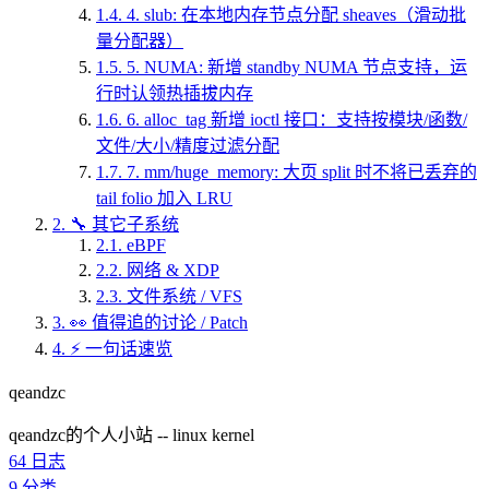
1.4.
4. slub: 在本地内存节点分配 sheaves（滑动批
量分配器）
1.5.
5. NUMA: 新增 standby NUMA 节点支持，运
行时认领热插拔内存
1.6.
6. alloc_tag 新增 ioctl 接口：支持按模块/函数/
文件/大小/精度过滤分配
1.7.
7. mm/huge_memory: 大页 split 时不将已丢弃的
tail folio 加入 LRU
2.
🔧 其它子系统
2.1.
eBPF
2.2.
网络 & XDP
2.3.
文件系统 / VFS
3.
👀 值得追的讨论 / Patch
4.
⚡ 一句话速览
qeandzc
qeandzc的个人小站 -- linux kernel
64
日志
9
分类