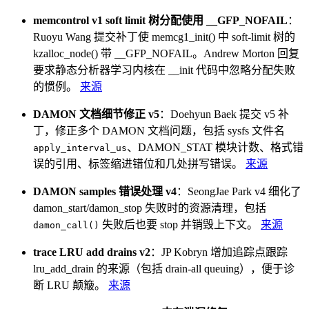
memcontrol v1 soft limit 树分配使用 __GFP_NOFAIL
：
Ruoyu Wang 提交补丁使 memcg1_init() 中 soft-limit 树的
kzalloc_node() 带 __GFP_NOFAIL。Andrew Morton 回复
要求静态分析器学习内核在 __init 代码中忽略分配失败
的惯例。
来源
DAMON 文档细节修正 v5
：Doehyun Baek 提交 v5 补
丁，修正多个 DAMON 文档问题，包括 sysfs 文件名
、DAMON_STAT 模块计数、格式错
apply_interval_us
误的引用、标签缩进错位和几处拼写错误。
来源
DAMON samples 错误处理 v4
：SeongJae Park v4 细化了
damon_start/damon_stop 失败时的资源清理，包括
失败后也要 stop 并销毁上下文。
来源
damon_call()
trace LRU add drains v2
：JP Kobryn 增加追踪点跟踪
lru_add_drain 的来源（包括 drain-all queuing），便于诊
断 LRU 颠簸。
来源