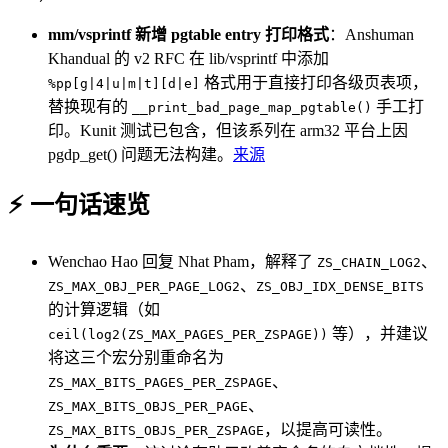
mm/vsprintf 新增 pgtable entry 打印格式
：Anshuman
Khandual 的 v2 RFC 在 lib/vsprintf 中添加
格式用于直接打印各级页表项，
%pp[g|4|u|m|t][d|e]
替换现有的
手工打
__print_bad_page_map_pgtable()
印。Kunit 测试已包含，但该系列在 arm32 平台上因
pgdp_get() 问题无法构建。
来源
⚡ 一句话速览
Wenchao Hao 回复 Nhat Pham，解释了
、
ZS_CHAIN_LOG2
、
ZS_MAX_OBJ_PER_PAGE_LOG2
ZS_OBJ_IDX_DENSE_BITS
的计算逻辑（如
等），并建议
ceil(log2(ZS_MAX_PAGES_PER_ZSPAGE))
将这三个宏分别重命名为
、
ZS_MAX_BITS_PAGES_PER_ZSPAGE
、
ZS_MAX_BITS_OBJS_PER_PAGE
，以提高可读性。
ZS_MAX_BITS_OBJS_PER_ZSPAGE