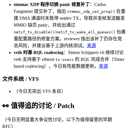
stmmac XDP 程序切换 panic 修复补丁
：Carlos
Fangmeier 提交补丁，指出
在重
stmmac_xdp_set_prog()
建 DMA 通道时未暂停 netdev TX，导致并发帧发送触发
MMIO 缺页 panic，并给出通过
/
包裹
netif_tx_disable()
netif_tx_wake_all_queues()
重配置路径的修复方案。reviewer 指出该补丁仍存在竞
态风险，并建议基于上游内核测试。
来源
veth 时基 BQL coalescing
：Simon Schippers v6 继续讨论
veth 支持基于 ethtool
的 BQL 完成合并（Timer
tx-usecs
based coalescing），今日有性能数据更新。
来源
文件系统 / VFS
（今日无突出 VFS 条目）
👀 值得追的讨论 / Patch
（今日无明显重大争议性讨论，以下为值得留意的早期
RFC）