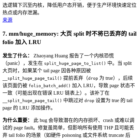
选逻辑下沉至内核，降低用户态开销，便于生产环境快速定位
热点或内存泄漏。
来源
7. mm/huge_memory: 大页 split 时不将已丢弃的 tail
folio 加入 LRU
发生了什么：
Zhaoyang Huang 报告了一个内核恐慌
（panic），发生在
中。当 split
split_huge_page_to_list()
大页时，如果某个 tail page 因各种原因被
提前丢弃（
为 true），后续
__split_huge_page_tail()
drop
该页面仍被
加入 LRU，导致 page 状态不
folio_batch_add()
一致（可能出现在错误 LRU 链表上）。该补丁在
中跳过对
设置为 true 的 tail
__split_huge_page_tail()
drop
page 的 LRU 添加操作。
为什么重要：
此 bug 会导致潜在的内存损坏、crash 或难以调
试的 page fault。修复虽简单，但影响所有使用 THP 且可能丢
弃 tail folio 的场景（如硬件 poisoning 或文件系统 truncate 后