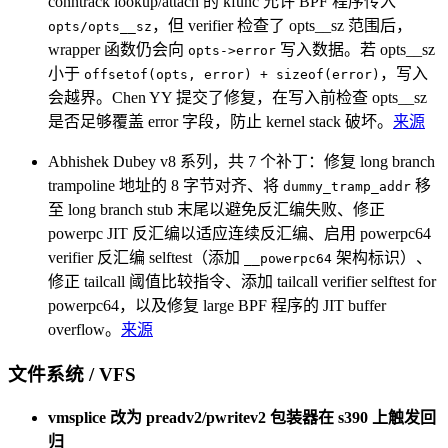
conntrack lookup/attach 的 kfunc 允许 BPF 程序传入
，但 verifier 检查了 opts__sz 范围后，
opts/opts__sz
wrapper 函数仍会向
写入数据。若 opts__sz
opts->error
小于
，写入
offsetof(opts, error) + sizeof(error)
会越界。Chen YY 提交了修复，在写入前检查 opts__sz
是否足够覆盖 error 字段，防止 kernel stack 破坏。
来源
Abhishek Dubey v8 系列，共 7 个补丁：修复 long branch
trampoline 地址的 8 字节对齐、将
移
dummy_tramp_addr
至 long branch stub 末尾以避免反汇编失败、修正
powerpc JIT 反汇编以适应连续反汇编、启用 powerpc64
verifier 反汇编 selftest（添加
架构标识）、
__powerpc64
修正 tailcall 阈值比较指令、添加 tailcall verifier selftest for
powerpc64，以及修复 large BPF 程序的 JIT buffer
overflow。
来源
文件系统 / VFS
vmsplice 改为 preadv2/pwritev2 包装器在 s390 上触发回
归