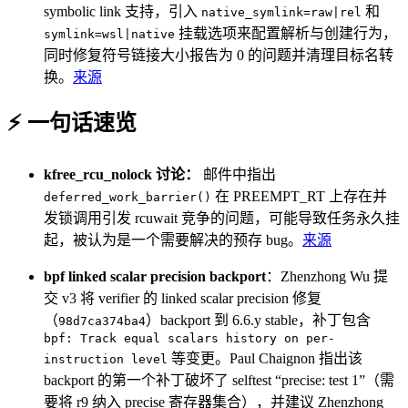
symbolic link 支持，引入
和
native_symlink=raw|rel
挂载选项来配置解析与创建行为，
symlink=wsl|native
同时修复符号链接大小报告为 0 的问题并清理目标名转
换。
来源
⚡ 一句话速览
kfree_rcu_nolock 讨论：
邮件中指出
在 PREEMPT_RT 上存在并
deferred_work_barrier()
发锁调用引发 rcuwait 竞争的问题，可能导致任务永久挂
起，被认为是一个需要解决的预存 bug。
来源
bpf linked scalar precision backport
：Zhenzhong Wu 提
交 v3 将 verifier 的 linked scalar precision 修复
（
）backport 到 6.6.y stable，补丁包含
98d7ca374ba4
bpf: Track equal scalars history on per-
等变更。Paul Chaignon 指出该
instruction level
backport 的第一个补丁破坏了 selftest “precise: test 1”（需
要将 r9 纳入 precise 寄存器集合），并建议 Zhenzhong