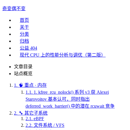
奇变偶不变
首页
关于
分类
归档
公益 404
现代 CPU 上的性能分析与调优（第二版）
文章目录
站点概览
1.
🧠 重点 · 内存
1.1.
1. kfree_rcu_nolock() 系列 v3 获 Alexei
Starovoitov 基本认可，同时指出
deferred_work_barrier() 中的潜在 rcuwait 竞争
2.
🔧 其它子系统
2.1.
eBPF
2.2.
文件系统 / VFS