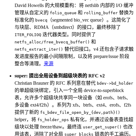
David Howells 的大规模重构：将 netfslib 内部的 I/O 缓冲
管理从自定义的
和
替换为
folio_queue
rolling_buffer
标准化的
（segmented bio_vec queue）。这简化了
bvecq
与块层、RDMA（smbdirect）的接口，最终移除了
迭代器类型。同时提供了
ITER_FOLIOQ
和
netfs_alloc/free_bvecq_buffer()
替代旧接口。v4 还包含子请求触
netfs_extract_iter()
发进度报告的最小间隔限制，以及将 prepare/issue 阶段
整合等清理。
来源
super: 提出全局设备到超级块表的 RFC v2
Christian Brauner 的 RFC 系列意在替代
bdev->bd_holder
的单超级块绑定，引入一个全局 device-to-superblock
表，允许多个超级块共享同一块设备（如 erofs、btrfs、
多设备 ext4/f2fs）。系列为 xfs、btrfs、ext4、erofs、f2fs
提供了新的
fs_bdev_file_open_by_{dev,path}()
helper，将
私有化，并通过设备表查找超
fs_holder_ops
级块以处理 freeze/thaw。最终连
也改
user_get_super()
用该表，消除了对全局
链表的手工遍历。
super_blocks