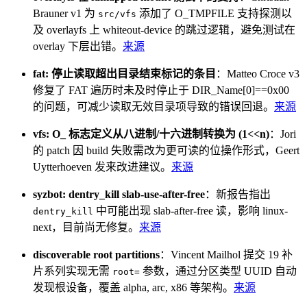
Brauner v1 为
添加了 O_TMPFILE 支持探测以
src/vfs
及 overlayfs 上 whiteout-device 的跳过逻辑，避免测试在
overlay 下层出错。
来源
fat: 停止读取超出目录结束标记的条目
：Matteo Croce v3
修复了 FAT 遍历时未及时停止于 DIR_Name[0]==0x00
的问题，可减少读取无效目录项导致的错误回退。
来源
vfs: O_ 标志定义从八进制/十六进制转换为 (1<<n)
：Jori
的 patch 因 build 失败需改为更可读的位操作形式，Geert
Uytterhoeven 发来改进建议。
来源
syzbot: dentry_kill slab-use-after-free
：新报告指出
中可能出现 slab-after-free 读，影响 linux-
dentry_kill
next，目前尚无修复。
来源
discoverable root partitions
：Vincent Mailhol 提交 19 补
片系列实现无需
参数，通过分区类型 UUID 自动
root=
发现根设备，覆盖 alpha, arc, x86 等架构。
来源