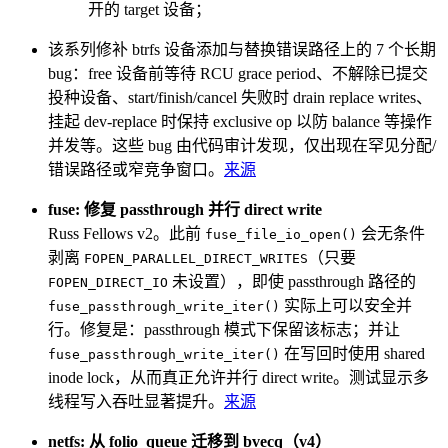
开的 target 设备；
该系列修补 btrfs 设备添加与替换错误路径上的 7 个长期
bug：free 设备前等待 RCU grace period、不解除已提交
投种设备、start/finish/cancel 失败时 drain replace writes、
挂起 dev-replace 时保持 exclusive op 以防 balance 等操作
并发等。这些 bug 由代码审计发现，仅出现在罕见分配/
错误路径或窄竞争窗口。
来源
fuse: 修复 passthrough 并行 direct write
Russ Fellows v2。此前
会无条件
fuse_file_io_open()
剥离
（只要
FOPEN_PARALLEL_DIRECT_WRITES
未设置），即使 passthrough 路径的
FOPEN_DIRECT_IO
实际上可以安全并
fuse_passthrough_write_iter()
行。修复是：passthrough 模式下保留该标志；并让
在写回时使用 shared
fuse_passthrough_write_iter()
inode lock，从而真正允许并行 direct write。测试显示多
线程写入吞吐显著提升。
来源
netfs: 从 folio_queue 迁移到 bvecq（v4）