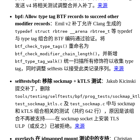
发送 v4 将相关测试调整合并入补丁。
来源
bpf: Allow type tag BTF records to succeed other
modifier records
：Emil v2 补丁允许 Clang 生成的
等 typedef
typedef struct rbtree __arena rbtree_t
与 type tag 组合的 BTF 编码通过验证。将
重命名为
btf_check_type_tags()
，并新增
btf_check_modifier_chain_length()
统一扫描所有修饰符以收集 type
btf_type_tag_walk()
tag，同时调整 selftests 以接受此类记录序列。
来源
selftests/bpf: 移除 sockmap + kTLS 测试
：Jakub Kicinski
提交补丁，删除
tools/testing/selftests/bpf/prog_tests/sockmap_ktl
及
中与 sockmap
test_sockmap_ktls.c
test_sockmap.c
和 kTLS 组合相关的测试（共约 642 行），原因是该组
合不再被支持——在 sockmap socket 上安装 TLS
ULP（或反之）已被拒绝。
来源
overlayfs 在 idmapped mount 测试中的支持
：Christian