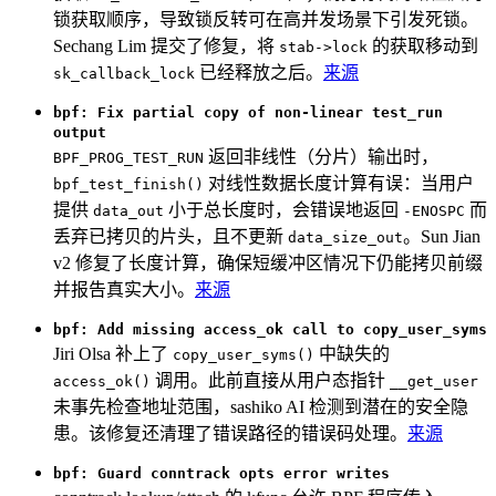
锁获取顺序，导致锁反转可在高并发场景下引发死锁。
Sechang Lim 提交了修复，将
的获取移动到
stab->lock
已经释放之后。
来源
sk_callback_lock
bpf: Fix partial copy of non-linear test_run
output
返回非线性（分片）输出时，
BPF_PROG_TEST_RUN
对线性数据长度计算有误：当用户
bpf_test_finish()
提供
小于总长度时，会错误地返回
而
data_out
-ENOSPC
丢弃已拷贝的片头，且不更新
。Sun Jian
data_size_out
v2 修复了长度计算，确保短缓冲区情况下仍能拷贝前缀
并报告真实大小。
来源
bpf: Add missing access_ok call to copy_user_syms
Jiri Olsa 补上了
中缺失的
copy_user_syms()
调用。此前直接从用户态指针
access_ok()
__get_user
未事先检查地址范围，sashiko AI 检测到潜在的安全隐
患。该修复还清理了错误路径的错误码处理。
来源
bpf: Guard conntrack opts error writes