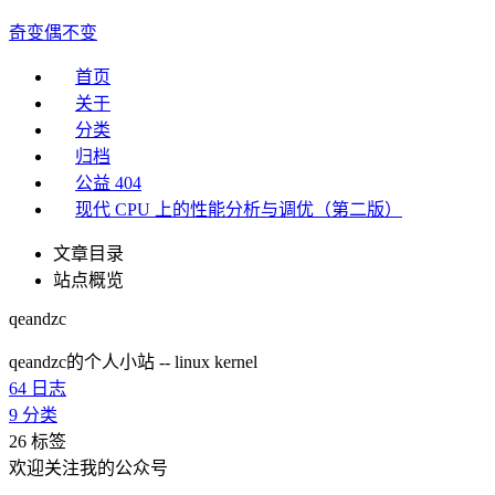
奇变偶不变
首页
关于
分类
归档
公益 404
现代 CPU 上的性能分析与调优（第二版）
文章目录
站点概览
qeandzc
qeandzc的个人小站 -- linux kernel
64
日志
9
分类
26
标签
欢迎关注我的公众号