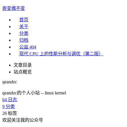
奇变偶不变
首页
关于
分类
归档
公益 404
现代 CPU 上的性能分析与调优（第二版）
文章目录
站点概览
qeandzc
qeandzc的个人小站 -- linux kernel
64
日志
9
分类
26
标签
欢迎关注我的公众号